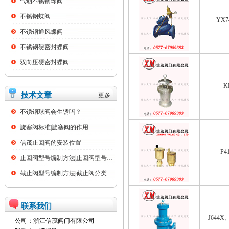
气动不锈钢球阀
不锈钢蝶阀
YX7
不锈钢通风蝶阀
不锈钢硬密封蝶阀
双向压硬密封蝶阀
K
技术文章
更多...
不锈钢球阀会生锈吗？
旋塞阀标准|旋塞阀的作用
信茂止回阀的安装位置
P4
止回阀型号编制方法|止回阀型号名称大全
截止阀型号编制方法|截止阀分类
联系我们
J644X
公司：浙江信茂阀门有限公司