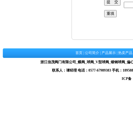
首页
|
公司简介
|
产品展示
|
热卖产品
浙江信茂阀门有限公司_蝶阀_球阀_V型球阀_锻钢球阀_
联系人：谭经理 电话：0577-67989383 手机：1895884
ICP备