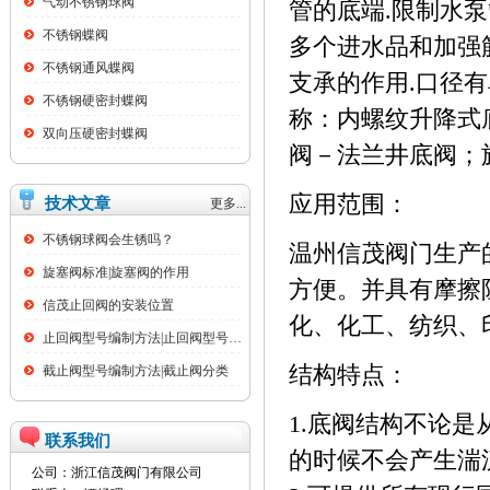
气动不锈钢球阀
管的底端.限制水
不锈钢蝶阀
多个进水品和加强
不锈钢通风蝶阀
支承的作用.口径有
不锈钢硬密封蝶阀
称：内螺纹升降式
双向压硬密封蝶阀
阀－法兰井底阀；
应用范围：
技术文章
更多...
不锈钢球阀会生锈吗？
温州信茂阀门生产
旋塞阀标准|旋塞阀的作用
方便。并具有摩擦
信茂止回阀的安装位置
化、化工、纺织、
止回阀型号编制方法|止回阀型号名称大全
结构特点：
截止阀型号编制方法|截止阀分类
1.底阀结构不论
联系我们
的时候不会产生湍
公司：浙江信茂阀门有限公司