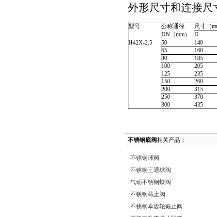
外形尺寸和连接尺
型号
公称通径
尺寸（m
DN（mm）
D
H42X-2.5
50
140
65
160
80
185
100
205
125
235
150
260
200
315
250
370
300
435
不锈钢底阀
相关产品：
不锈钢球阀
不锈钢三通球阀
气动不锈钢蝶阀
不锈钢截止阀
不锈钢伞齿轮截止阀