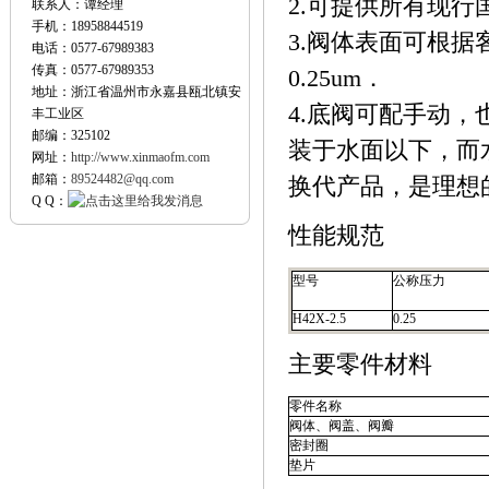
2.可提供所有现
联系人：谭经理
手机：18958844519
3.阀体表面可根
电话：0577-67989383
传真：0577-67989353
0.25um．
地址：浙江省温州市永嘉县瓯北镇安
4.底阀可配手动
丰工业区
邮编：325102
装于水面以下，而
网址：
http://www.xinmaofm.com
邮箱：
89524482@qq.com
换代产品，是理想
Q Q：
性能规范
型号
公称压力
H42X-2.5
0.25
主要零件材料
零件名称
阀体、阀盖、阀瓣
密封圈
垫片