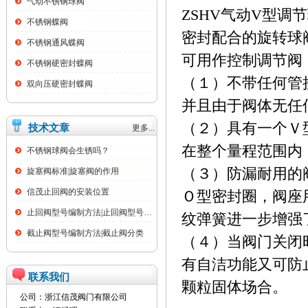
气动不锈钢球阀
ZSHV气动V型
不锈钢蝶阀
密封配合的旋转球
不锈钢通风蝶阀
可用作控制调节阀
不锈钢硬密封蝶阀
（１）不带任何管
双向压硬密封蝶阀
并且由于阀体无任
（２）具有一个Ｖ
技术文章
更多...
在整个量程范围内
不锈钢球阀会生锈吗？
（３）防漏耐用的
旋塞阀标准|旋塞阀的作用
信茂止回阀的安装位置
Ｏ型密封圈，阀座
止回阀型号编制方法|止回阀型号名称大全
纹弹簧进一步增强
截止阀型号编制方法|截止阀分类
（４）当阀门关闭
有自洁功能又可防
联系我们
颗粒固体场合。
公司：浙江信茂阀门有限公司