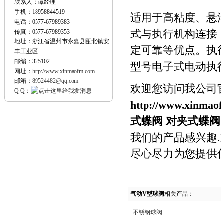
联系人：谭经理
手机：18958844519
适用于高粘度、悬
电话：0577-67989383
传真：0577-67989353
式与执行机构连接
地址：浙江省温州市永嘉县瓯北镇安
定可靠等优点。执行
丰工业区
邮编：325102
型号电子式电动执
网址：
http://www.xinmaofm.com
邮箱：
89524482@qq.com
欢迎您访问我公司
Q Q：
http://www.xinmao
式蝶阀
对夹式蝶阀
我们的产品感兴趣.欢
尽心尽力为您提供
气动V型球阀
相关产品：
不锈钢球阀